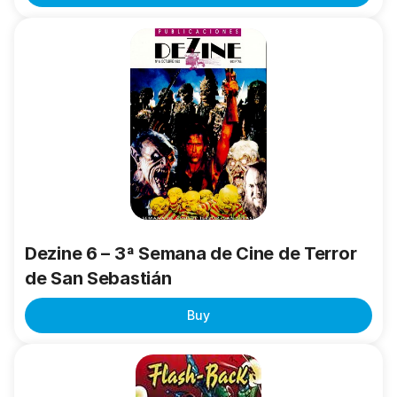
Dezine
6
–
3ª
Semana
de
Cine
de
Terror
de
San
Dezine 6 – 3ª Semana de Cine de Terror
Sebastián
de San Sebastián
Buy
Flash-
Back