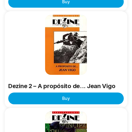
Buy
Dezine
2
–
A
propósito
de...
Jean
Vigo
Dezine 2 – A propósito de... Jean Vigo
Buy
Dezine
3
-