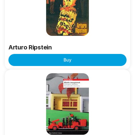
Arturo Ripstein
Buy
Biharko
amesgaiztoak