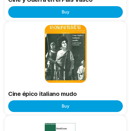
Buy
Cine
épico
italiano
mudo
Cine épico italiano mudo
Buy
David
Lean