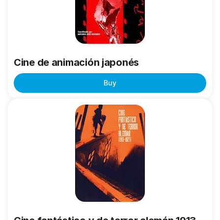
Cine de animación japonés
Buy
Cine
fantástico
y
de
terror
alemán
1913-
1927