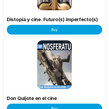
Distopía y cine. Futuro(s) imperfecto(s)
Buy
Don
Quijote
en
el
cine
Don Quijote en el cine
Buy