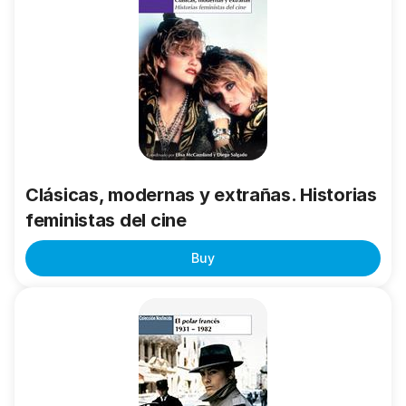
modernas
y
extrañas.
Historias
feministas
del
cine
Clásicas, modernas y extrañas. Historias
feministas del cine
Buy
El
Polar
francés
1931-
1982