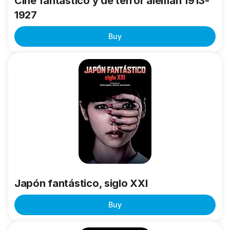
Cine fantástico y de terror alemán 1913-
1927
Buy
Japón
fantástico,
siglo
XXI
Japón fantástico, siglo XXI
Buy