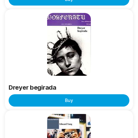
Dreyer
begirada
Dreyer begirada
Buy
Edward
Yang