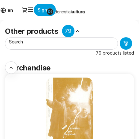
Product
Dialog
Sign in
list
en
-
Donostia
Other products
79
Kultura
Search
79 products listed
Merchandise
América
por
descubrir