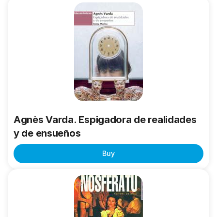
Agnès
Varda.
Espigadora
de
realidades
y
de
ensueños
Agnès Varda. Espigadora de realidades
y de ensueños
Buy
Arturo
Ripstein