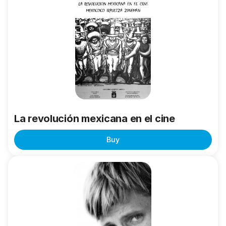
revolución
mexicana
en
el
cine
La revolución mexicana en el cine
Buy
Pedro
Usabiaga:
Las
joyas
de
la