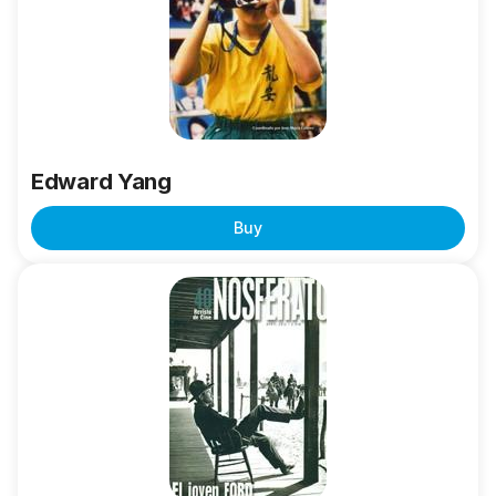
Edward Yang
Buy
El
joven
Ford