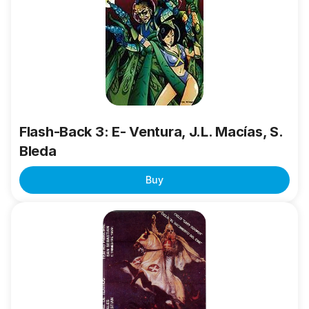
3:
E-
Ventura,
J.L.
Macías,
S.
Bleda
Flash-Back 3: E- Ventura, J.L. Macías, S.
Bleda
Buy
Gary
Cooper