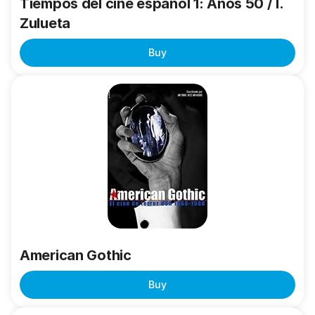
Tiempos del cine español 1: Años 50 / I.
Zulueta
Buy
American
Gothic
American Gothic
Buy