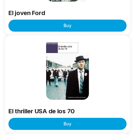
El joven Ford
Buy
El
thriller
USA
de
los
70
El thriller USA de los 70
Buy