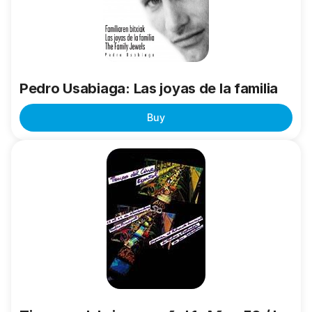
familia
Pedro Usabiaga: Las joyas de la familia
Buy
Tiempos
del
cine
español
1:
Años
50
/
I.
Zulueta