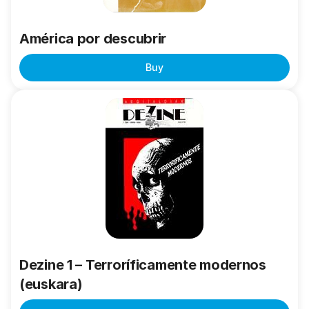
América por descubrir
Buy
Dezine
1
–
Terroríficamente
modernos
(euskara)
Dezine 1 – Terroríficamente modernos
(euskara)