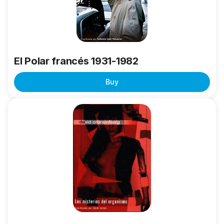
El Polar francés 1931-1982
Buy
David
Cronenberg.
Los
misterios
del
organismo.