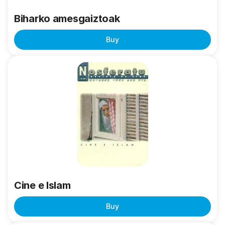
Biharko amesgaiztoak
Buy
Cine
e
Islam
Cine e Islam
Buy