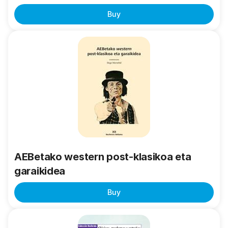
Buy
AEBetako
western
post-
klasikoa
eta
garaikidea
AEBetako western post-klasikoa eta
garaikidea
Buy
Clásicas,