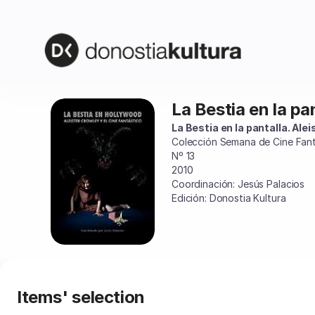
Item
selection
[La
Bestia
en
la
pantalla]
La Bestia en la pa
La
-
Bestia
La Bestia en la pantalla. Ale
Donostia
en
Colección Semana de Cine Fant
Kultura
la
Nº 13
pantalla
2010
Coordinación: Jesús Palacios
Edición: Donostia Kultura
Items' selection