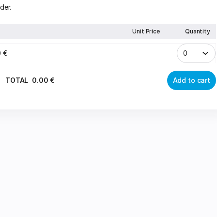
der.
Unit Price
Quantity
0
€
TOTAL
0
.
00
€
Add to cart