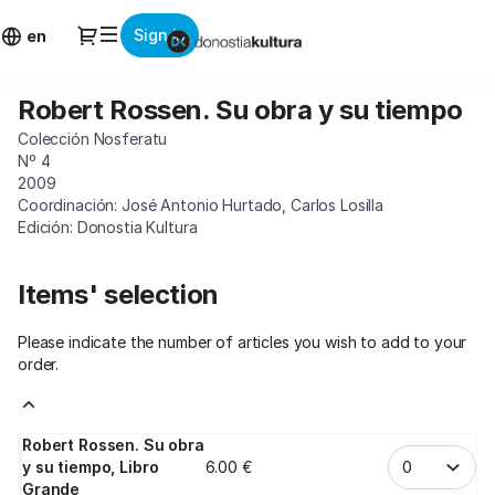
Item
Dialog
Sign in
selection
en
[Robert
Rossen.
Robert Rossen. Su obra y su tiempo
Robert
Su
Rossen.
obra
Colección Nosferatu
Su
y
Nº 4
obra
su
2009
y
Coordinación: José Antonio Hurtado, Carlos Losilla
tiempo]
su
Edición: Donostia Kultura
-
tiempo
Donostia
Kultura
Items' selection
Please indicate the number of articles you wish to add to your
order.
Robert Rossen. Su obra
y su tiempo, Libro
6
.
00
€
Grande