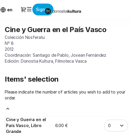
Item
Dialog
Sign in
selection
en
[Cine
y
Cine y Guerra en el País Vasco
Cine
Guerra
y
en
Colección Nosferatu
Guerra
el
Nº 8
en
País
2012
el
Coordinación: Santiago de Pablo, Joxean Fernández
Vasco]
País
Edición: Donostia Kultura, Filmoteca Vasca
-
Vasco
Donostia
Kultura
Items' selection
Please indicate the number of articles you wish to add to your
order.
Cine y Guerra en el
País Vasco, Libro
6
.
00
€
Grande