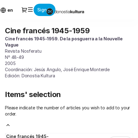
Item
Dialog
Sign in
selection
en
[Cine
francés
Cine francés 1945-1959
Cine
1945-
francés
1959]
Cine francés 1945-1959. De la posguerra a la Nouvelle
1945-
-
Vague
1959
Donostia
Revista Nosferatu
Nº 48-49
Kultura
2005
Coordinación: Jesús Angulo, José Enrique Monterde
Edición: Donostia Kultura
Items' selection
Please indicate the number of articles you wish to add to your
order.
Cine francés 1945-