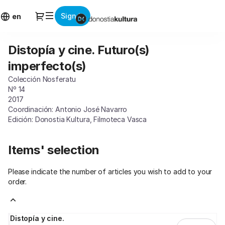
Item
Dialog
Sign in
selection
en
[Distopía
y
Distopía y cine. Futuro(s)
Distopía
cine.
y
Futuro(s)
imperfecto(s)
cine.
imperfecto(s)]
Colección Nosferatu
Futuro(s)
-
Nº 14
imperfecto(s)
Donostia
2017
Kultura
Coordinación: Antonio José Navarro
Edición: Donostia Kultura, Filmoteca Vasca
Items' selection
Please indicate the number of articles you wish to add to your
order.
Distopía y cine.