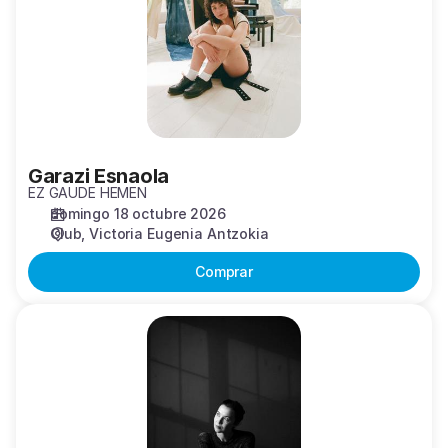
Garazi Esnaola
EZ GAUDE HEMEN
domingo 18 octubre 2026
Club
Victoria Eugenia Antzokia
Comprar
Sirens
-
AB100
-
A.Bergam,
A.Mc