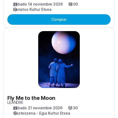
sábado 14 noviembre 2026
18:00
Larratxo Kultur Etxea
Comprar
Fly
Me
to
the
Moon
Fly Me to the Moon
LEANDRE
sábado 21 noviembre 2026
17:30
Gazteszena - Egia Kultur Etxea