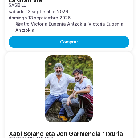
La Gran Vía
SASIBILL
sábado 12 septiembre 2026
domingo 13 septiembre 2026
Teatro Victoria Eugenia Antzokia
Victoria Eugenia
Antzokia
Comprar
Xabi
Solano
eta
Jon
Garmendia
'Txuria'
Xabi Solano eta Jon Garmendia 'Txuria'