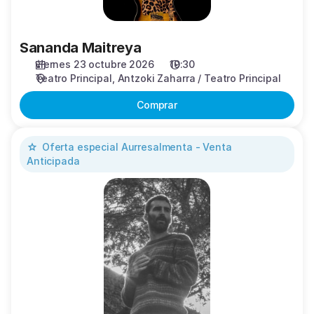
Sananda Maitreya
viernes 23 octubre 2026
19:30
Teatro Principal
Antzoki Zaharra / Teatro Principal
Comprar
V.
Oferta especial
Aurresalmenta - Venta
Kutixik
Anticipada
Jaialdia