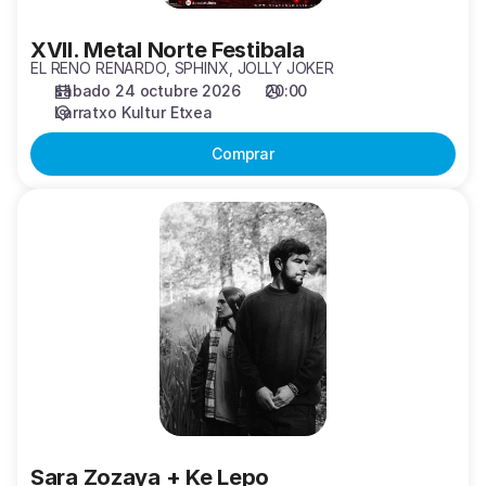
XVII. Metal Norte Festibala
EL RENO RENARDO, SPHINX, JOLLY JOKER
sábado 24 octubre 2026
20:00
Larratxo Kultur Etxea
Comprar
Sara
Zozaya
+
Ke
Lepo
Sara Zozaya + Ke Lepo