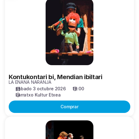
Kontukontari
bi,
Mendian
ibiltari
Kontukontari bi, Mendian ibiltari
LA ENANA NARANJA
sábado 3 octubre 2026
18:00
Larratxo Kultur Etxea
Comprar
Pailazo