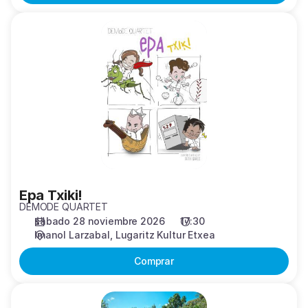
Epa
Txiki!
Epa Txiki!
DEMODE QUARTET
sábado 28 noviembre 2026
17:30
Imanol Larzabal
Lugaritz Kultur Etxea
Comprar
GO!AZEN