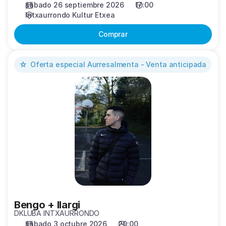
sábado 26 septiembre 2026
17:00
Intxaurrondo Kultur Etxea
Comprar
Bengo
Oferta especial
Aurresalmenta - Venta anticipada
+
Ilargi
Bengo + Ilargi
DKLUBA INTXAURRONDO
sábado 3 octubre 2026
20:00