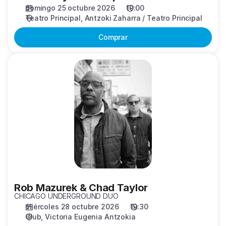
domingo 25 octubre 2026
19:00
Teatro Principal
Antzoki Zaharra / Teatro Principal
Comprar
Rob
Mazurek
&
Chad
Taylor
Rob Mazurek & Chad Taylor
CHICAGO UNDERGROUND DUO
miércoles 28 octubre 2026
19:30
Club
Victoria Eugenia Antzokia