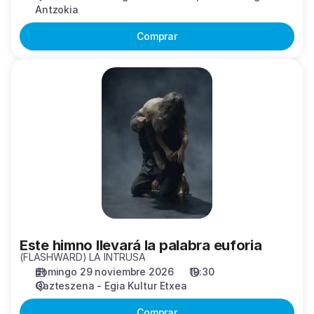
Antzokia
Comprar
Este
himno
llevará
la
palabra
euforia
Este himno llevará la palabra euforia
(FLASHWARD) LA INTRUSA
domingo 29 noviembre 2026
19:30
Gazteszena - Egia Kultur Etxea
Comprar