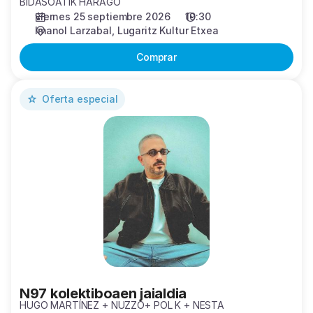
BIDASOATIK HARAGO
viernes 25 septiembre 2026
19:30
Imanol Larzabal
Lugaritz Kultur Etxea
Comprar
N97
Oferta especial
kolektiboaen
jaialdia
N97 kolektiboaen jaialdia
HUGO MARTÍNEZ + NUZZO+ POL K + NESTA