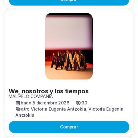
We,
nosotros
y
los
tiempos
We, nosotros y los tiempos
MAL PELO COMPAÑÍA
sábado 5 diciembre 2026
19:30
Teatro Victoria Eugenia Antzokia
Victoria Eugenia
Antzokia
Comprar