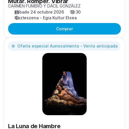
Mutar. Romper. Vibrar
CARMEN FUMERO Y DÁCIL GONZÁLEZ
sábado 24 octubre 2026
19:30
Gazteszena - Egia Kultur Etxea
Comprar
La
Oferta especial
Aurresalmenta - Venta anticipada
Luna
de
Hambre
La Luna de Hambre